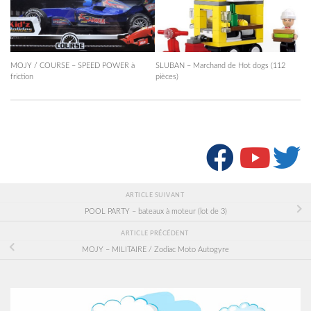
MOJY / COURSE – SPEED POWER à
SLUBAN – Marchand de Hot dogs (112
friction
pièces)
SUIVRE :
ARTICLE SUIVANT
POOL PARTY – bateaux à moteur (lot de 3)
ARTICLE PRÉCÉDENT
MOJY – MILITAIRE / Zodiac Moto Autogyre