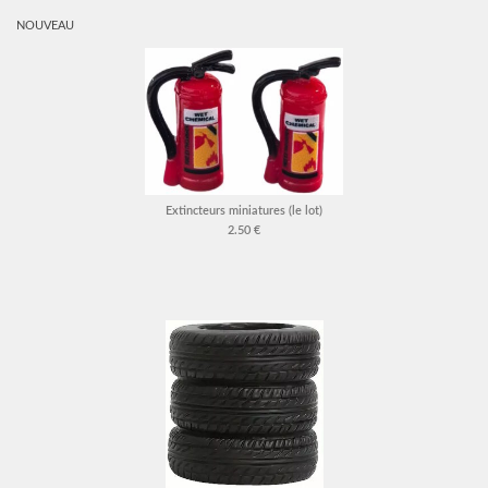
NOUVEAU
Extincteurs miniatures (le lot)
2.50 €