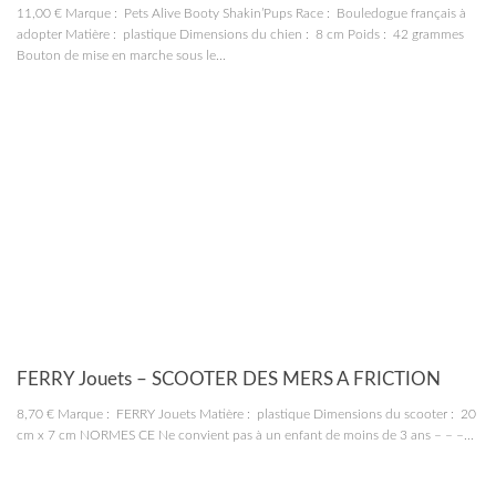
11,00 € Marque : Pets Alive Booty Shakin’Pups Race : Bouledogue français à
adopter Matière : plastique Dimensions du chien : 8 cm Poids : 42 grammes
Bouton de mise en marche sous le...
JOUETS
FERRY Jouets – SCOOTER DES MERS A FRICTION
8,70 € Marque : FERRY Jouets Matière : plastique Dimensions du scooter : 20
cm x 7 cm NORMES CE Ne convient pas à un enfant de moins de 3 ans – – –...