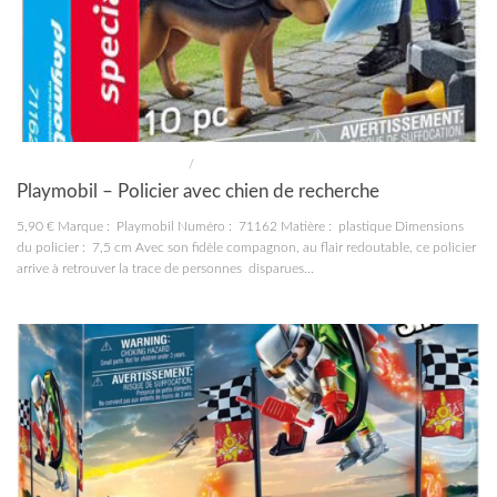
CONSTRUCTIONS ET JOUETS
/
JOUETS
Playmobil – Policier avec chien de recherche
5,90 € Marque : Playmobil Numéro : 71162 Matière : plastique Dimensions
du policier : 7,5 cm Avec son fidèle compagnon, au flair redoutable, ce policier
arrive à retrouver la trace de personnes disparues...