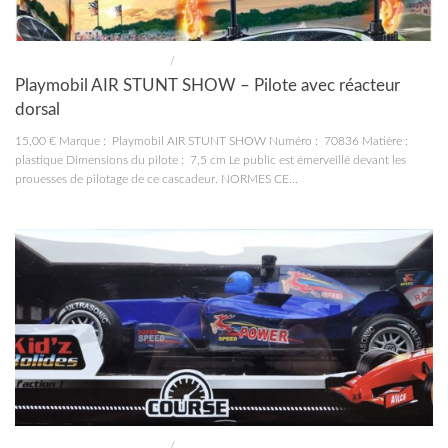
CONSTRUCTIONS ET JOUETS
/
JOUETS
Playmobil AIR STUNT SHOW – Pilote avec réacteur
dorsal
15,00 € Marque : Playmobil AIR STUNT SHOW Numéro : 70836 Matière :
plastique Dimensions du pilote : 7,5 cm Le public est émerveillé devant les
prouesses de pilotage de ce cascadeur. NORMES CE...
CONSTRUCTIONS ET JOUETS
/
JOUETS