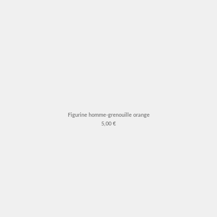
Figurine homme-grenouille orange
5,00 €