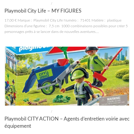
CONSTRUCTIONS ET JOUETS
/
JOUETS
Playmobil City Life – MY FIGURES
17,00 € Marque : Playmobil City Life Numéro : 71401 Matière : plastique
Dimensions d’une figurine : 7,5 cm 1000 combinaisons possibles pour créer 5
personnages prêts à se lancer dans de nouvelles aventures....
CONSTRUCTIONS ET JOUETS
/
JOUETS
Playmobil CITY ACTION – Agents d’entretien voirie avec
équipement