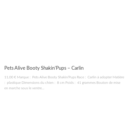
JOUETS
Pets Alive Booty Shakin’Pups – Carlin
11,00 € Marque : Pets Alive Booty Shakin’Pups Race : Carlin à adopter Matière
: plastique Dimensions du chien : 8 cm Poids : 41 grammes Bouton de mise
en marche sous le ventre...