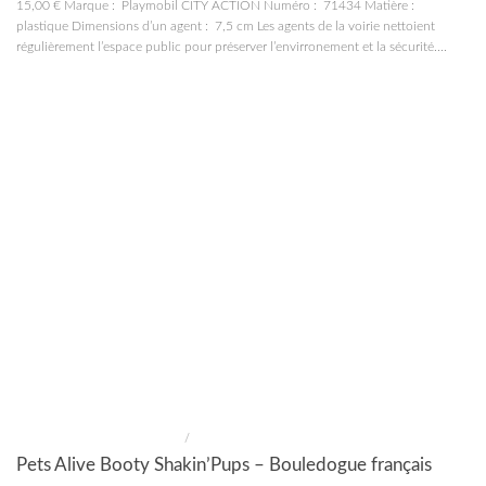
15,00 € Marque : Playmobil CITY ACTION Numéro : 71434 Matière :
plastique Dimensions d’un agent : 7,5 cm Les agents de la voirie nettoient
régulièrement l’espace public pour préserver l’envirronement et la sécurité....
CONSTRUCTIONS ET JOUETS
/
JOUETS
Pets Alive Booty Shakin’Pups – Bouledogue français