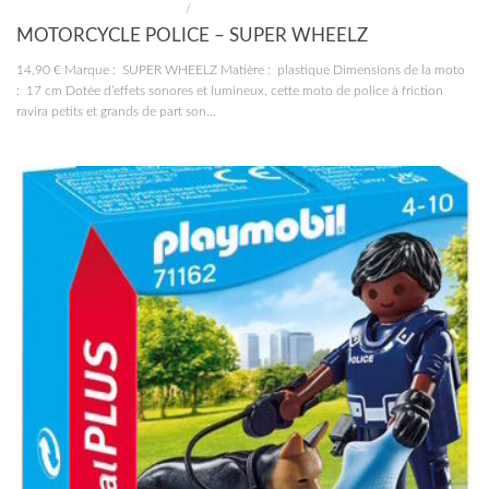
CONSTRUCTIONS ET JOUETS
/
JOUETS
MOTORCYCLE POLICE – SUPER WHEELZ
14,90 € Marque : SUPER WHEELZ Matière : plastique Dimensions de la moto
: 17 cm Dotée d’effets sonores et lumineux, cette moto de police à friction
ravira petits et grands de part son...