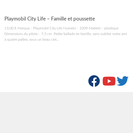
JOUETS
Playmobil City Life – Famille et poussette
13,00 € Marque : Playmobil City Life Numéro : 3209 Matière : plastique
Dimensions du pilote : 7,5 cm Petite ballade en famille, sans oublier notre ami
à quatre pattes, sous un beau ciel...
Page suivante »
SUIVRE :