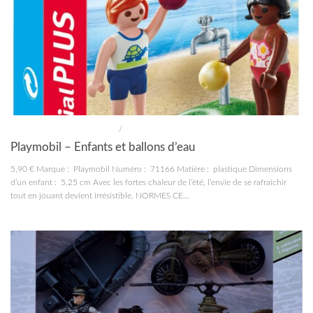
CONSTRUCTIONS ET JOUETS
/
JOUETS
Playmobil – Enfants et ballons d’eau
5,90 € Marque : Playmobil Numéro : 71166 Matière : plastique Dimensions
d’un enfant : 5,25 cm Avec les fortes chaleur de l’été, l’envie de se rafraîchir
tout en jouant devient irrésistible. NORMES CE...