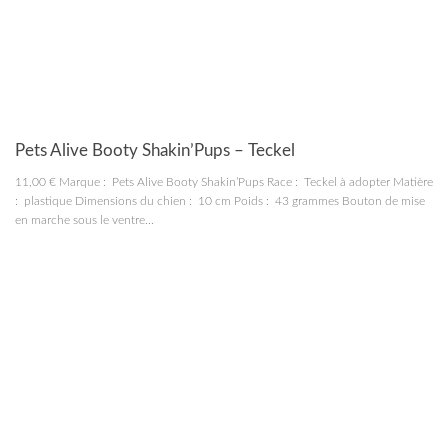
JOUETS
Pets Alive Booty Shakin’Pups – Teckel
11,00 € Marque : Pets Alive Booty Shakin’Pups Race : Teckel à adopter Matière
: plastique Dimensions du chien : 10 cm Poids : 43 grammes Bouton de mise
en marche sous le ventre...