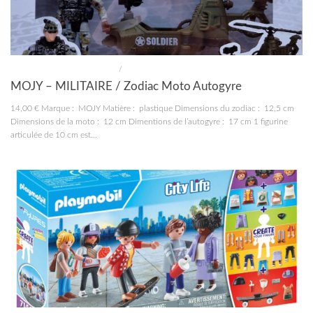
CONSTRUCTIONS ET JOUETS
/
JOUETS
MOJY – MILITAIRE / Zodiac Moto Autogyre
14,00 € Marque : MOJY Matière : plastique Dimensions du zodiac : 12,5 cm
Dimensions de la moto : 12 cm Dimentions de l’autogyre : 17 cm 1 figurine
articulée de 10 cm est...