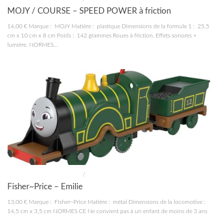
MOJY / COURSE – SPEED POWER à friction
14,00 € Marque : MOJY Matière : plastique Dimensions de la formule 1 : 25,5
cm x 10 cm x 8 cm Poids : 142 grammes Roues à friction. Effets sonores +
lumière. NORMES...
CONSTRUCTIONS ET JOUETS
/
JOUETS
Fisher~Price – Emilie
13,00 € Marque : Fisher~Price Matière : métal Dimensions de la locomotive :
14,5 cm x 3,5 cm NORMES CE Ne convient pas à un enfant de moins de 3 ans