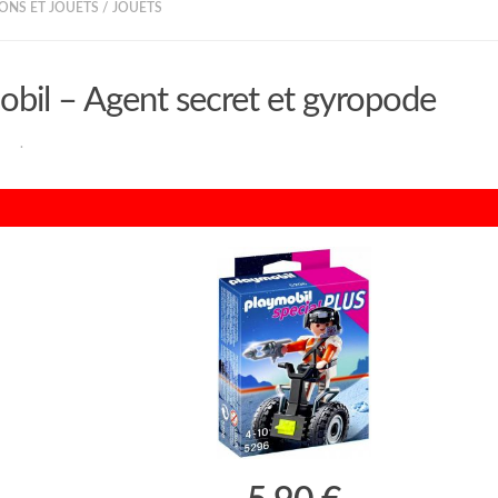
ONS ET JOUETS
/
JOUETS
obil – Agent secret et gyropode
RAN
·