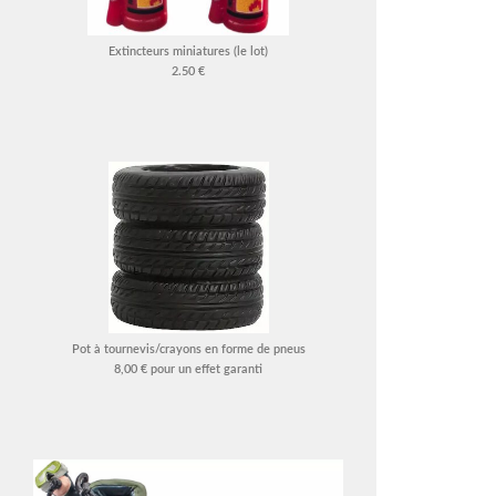
Extincteurs miniatures (le lot)
2.50 €
Pot à tournevis/crayons en forme de pneus
8,00 € pour un effet garanti