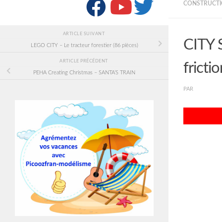
SUIVRE :
CONSTRUCTI
ARTICLE SUIVANT
CITY S
LEGO CITY – Le tracteur forestier (86 pièces)
ARTICLE PRÉCÉDENT
frictio
PEHA Creating Christmas – SANTA’S TRAIN
PAR
PICOOZF