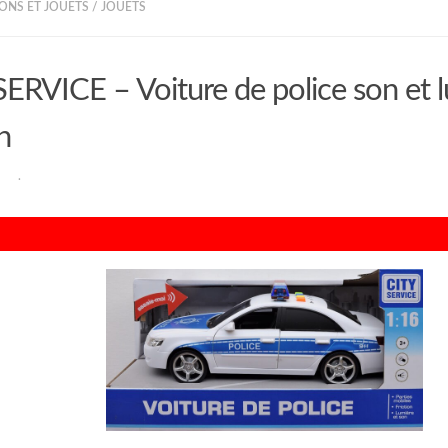
ONS ET JOUETS
/
JOUETS
ERVICE – Voiture de police son et 
n
RAN
·