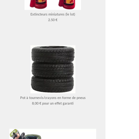
Extincteurs miniatures (le lot)
2.50 €
Pot à tournevis/crayons en forme de pneus
8,00 € pour un effet garanti