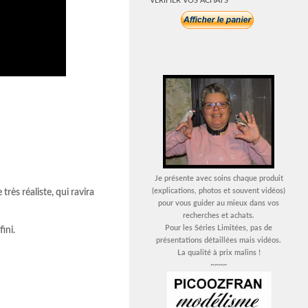
VERIFIER VOS ACHATS
Je présente avec soins chaque produit
(explications, photos et souvent vidéos)
très réaliste, qui ravira
pour vous guider au mieux dans vos
recherches et achats.
Pour les Séries Limitées, pas de
ini.
présentations détaillées mais vidéos.
La qualité à prix malins !
~~~~