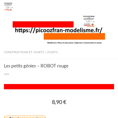
Skip to content
CONSTRUCTIONS ET JOUETS
/
JOUETS
Les petits génies – ROBOT rouge
PAR
PICOOZFRAN
·
8,90 €