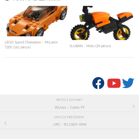
LEGO Speed Champions – McLaren
SLUBAN – Moto (24 pièces)
720S (161 pièces)
SUIVRE :
ARTICLE SUIVANT
WLtoys – Cubee F9
ARTICLE PRÉCÉDENT
JJRC – R2 CADY WINI