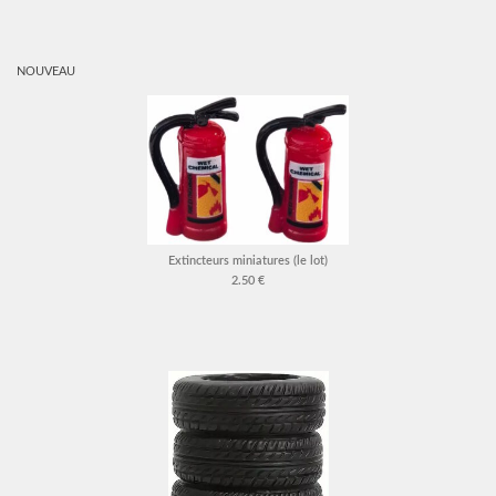
NOUVEAU
Extincteurs miniatures (le lot)
2.50 €