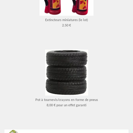
Extincteurs miniatures (le lot)
2.50 €
Pot à tournevis/crayons en forme de pneus
8,00 € pour un effet garanti