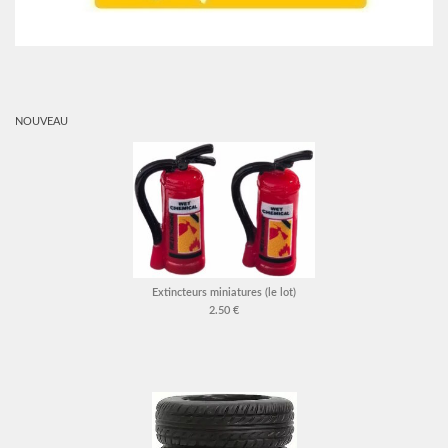
NOUVEAU
Extincteurs miniatures (le lot)
2.50 €