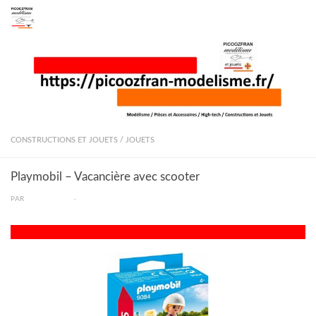
Skip to content
CONSTRUCTIONS ET JOUETS
/
JOUETS
Playmobil – Vacancière avec scooter
PAR
PICOOZFRAN
·