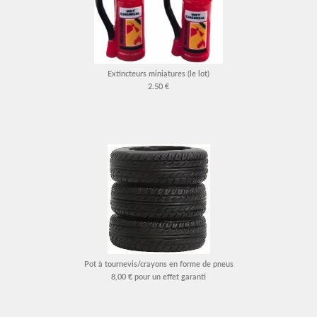
Extincteurs miniatures (le lot)
2.50 €
Pot à tournevis/crayons en forme de pneus
8,00 € pour un effet garanti