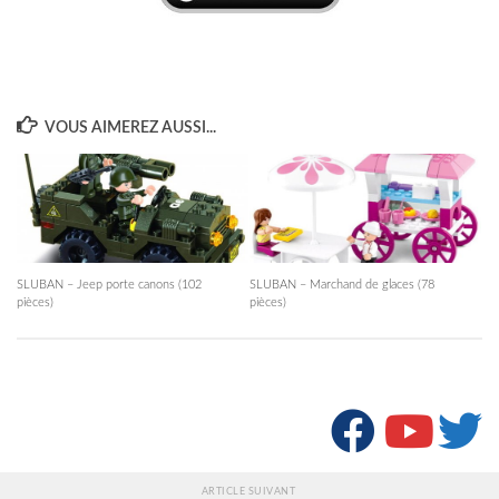
VOUS AIMEREZ AUSSI...
SLUBAN – Jeep porte canons (102
SLUBAN – Marchand de glaces (78
pièces)
pièces)
SUIVRE :
ARTICLE SUIVANT