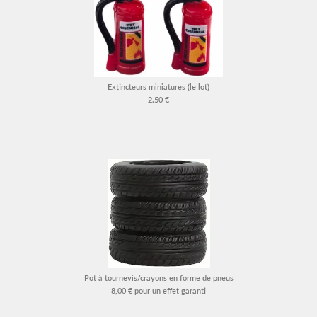
Extincteurs miniatures (le lot)
2.50 €
Pot à tournevis/crayons en forme de pneus
8,00 € pour un effet garanti