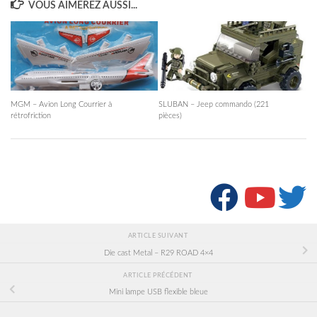
VOUS AIMEREZ AUSSI...
MGM – Avion Long Courrier à
SLUBAN – Jeep commando (221
rétrofriction
pièces)
SUIVRE :
ARTICLE SUIVANT
Die cast Metal – R29 ROAD 4×4
ARTICLE PRÉCÉDENT
Mini lampe USB flexible bleue