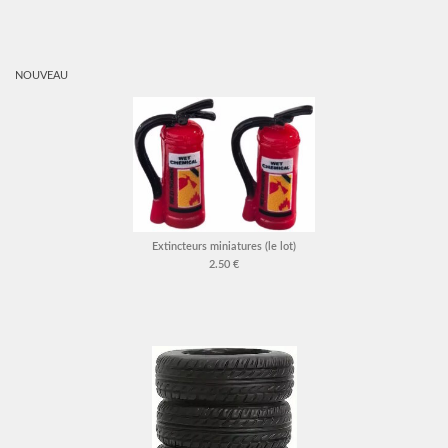
NOUVEAU
Extincteurs miniatures (le lot)
2.50 €