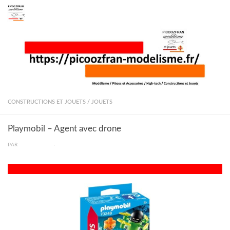
Skip to content
CONSTRUCTIONS ET JOUETS
/
JOUETS
Playmobil – Agent avec drone
PAR
PICOOZFRAN
·