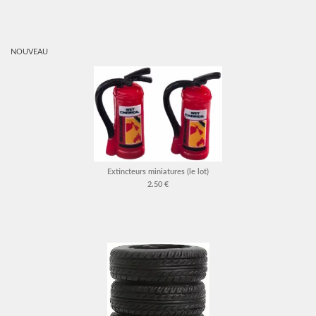
NOUVEAU
Extincteurs miniatures (le lot)
2.50 €