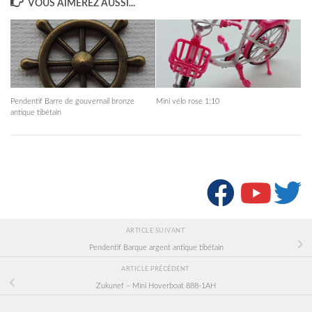
VOUS AIMEREZ AUSSI...
Pendentif Barre de gouvernail bronze
Mini vélo rose 1:10
antique tibétain
SUIVRE :
ARTICLE SUIVANT
Pendentif Barque argent antique tibétain
ARTICLE PRÉCÉDENT
Zukunef – Mini Hoverboat 888-1AH