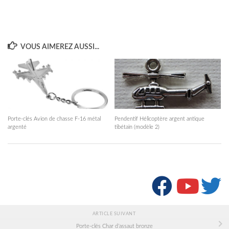
VOUS AIMEREZ AUSSI...
Porte-clés Avion de chasse F-16 métal
Pendentif Hélicoptère argent antique
argenté
tibétain (modèle 2)
SUIVRE :
ARTICLE SUIVANT
Porte-clés Char d’assaut bronze