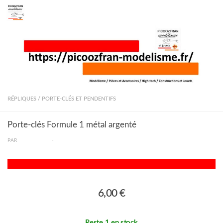
Skip to content
RÉPLIQUES / PORTE-CLÉS ET PENDENTIFS
Porte-clés Formule 1 métal argenté
PAR
PICOOZFRAN
·
6,00 €
Reste 1 en stock