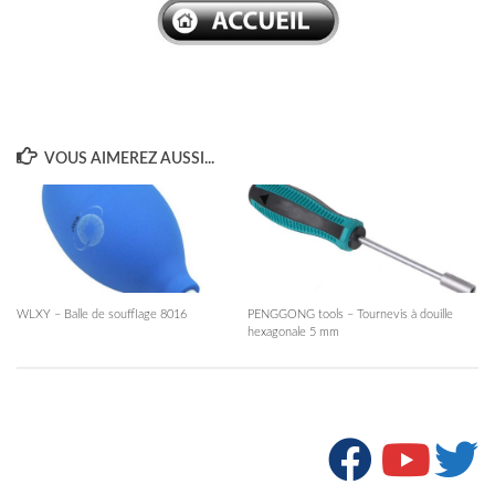
VOUS AIMEREZ AUSSI...
WLXY – Balle de soufflage 8016
PENGGONG tools – Tournevis à douille
hexagonale 5 mm
SUIVRE :