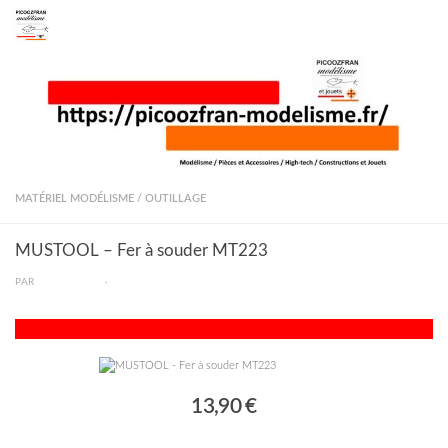
Skip to content
MATÉRIEL MODÉLISME
/
OUTILLAGE
MUSTOOL – Fer à souder MT223
PAR
PICOOZFRAN
·
13,90 €