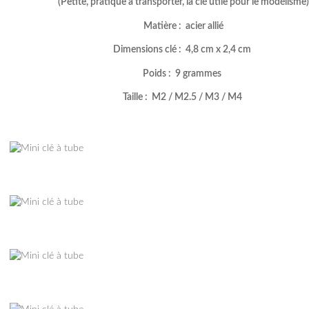
(Petite, pratique à transporter, la clé utile pour le modélisme)
Matière : acier allié
Dimensions clé : 4,8 cm x 2,4 cm
Poids : 9 grammes
Taille : M2 / M2.5 / M3 / M4
–
–
–
–