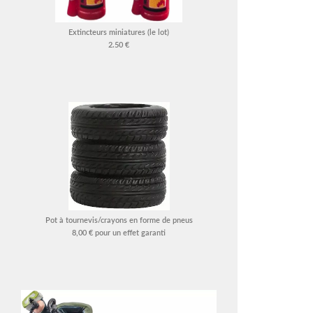
Extincteurs miniatures (le lot)
2.50 €
Pot à tournevis/crayons en forme de pneus
8,00 € pour un effet garanti