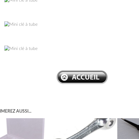
–
–
–
MEREZ AUSSI...