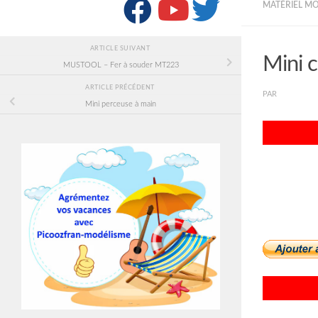
SUIVRE :
MATÉRIEL M
ARTICLE SUIVANT
Mini 
MUSTOOL – Fer à souder MT223
ARTICLE PRÉCÉDENT
PAR
PICOOZF
Mini perceuse à main