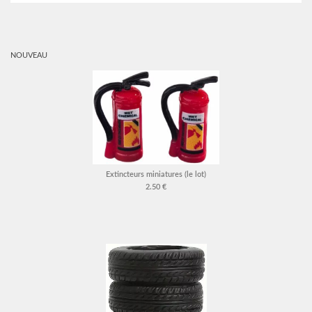
NOUVEAU
Extincteurs miniatures (le lot)
2.50 €