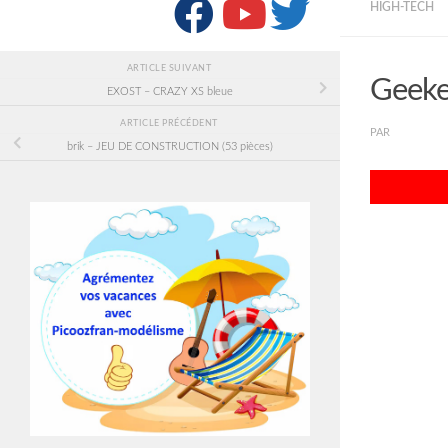
SUIVRE :
HIGH-TECH
ARTICLE SUIVANT
Geeke
EXOST – CRAZY XS bleue
ARTICLE PRÉCÉDENT
PAR
PICOOZF
brik – JEU DE CONSTRUCTION (53 pièces)