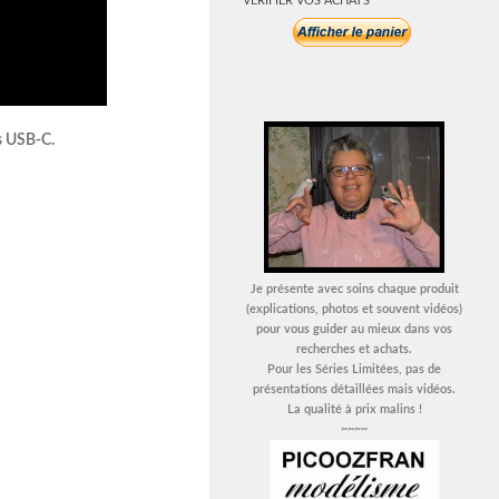
VERIFIER VOS ACHATS
s USB-C.
Je présente avec soins chaque produit
(explications, photos et souvent vidéos)
pour vous guider au mieux dans vos
recherches et achats.
Pour les Séries Limitées, pas de
présentations détaillées mais vidéos.
La qualité à prix malins !
~~~~