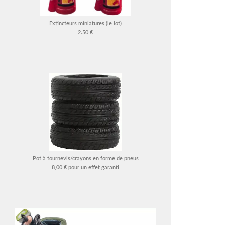
Extincteurs miniatures (le lot)
2.50 €
Pot à tournevis/crayons en forme de pneus
8,00 € pour un effet garanti