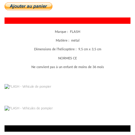
Marque : FLASH
Matière : métal
Dimensions de l’hélicoptère : 9,5 cm x 3,5 cm
NORMES CE
Ne convient pas à un enfant de moins de 36 mois
–
–
–