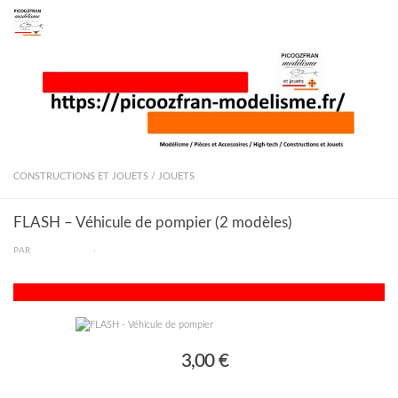
Skip to content
CONSTRUCTIONS ET JOUETS
/
JOUETS
FLASH – Véhicule de pompier (2 modèles)
PAR
PICOOZFRAN
·
3,00 €