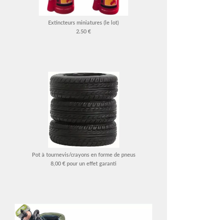
Extincteurs miniatures (le lot)
2.50 €
Pot à tournevis/crayons en forme de pneus
8,00 € pour un effet garanti