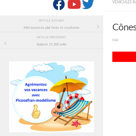
SUIVRE :
VÉHICULES 
ARTICLE SUIVANT
Cônes 
Mini tournevis plat fente et cruciforme
ARTICLE PRÉCÉDENT
PAR
PICOOZF
Batterie 1S 200 mAh