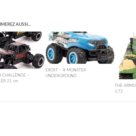
MEREZ AUSSI...
EXOST – X-MONSTER
 CHALLENGE –
UNDERGROUND
ER 21 cm
THE ARMOR
1:72