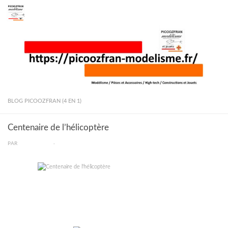
Skip to content
BLOG PICOOZFRAN (4 EN 1)
Centenaire de l’hélicoptère
PAR
PICOOZFRAN
·
–
–