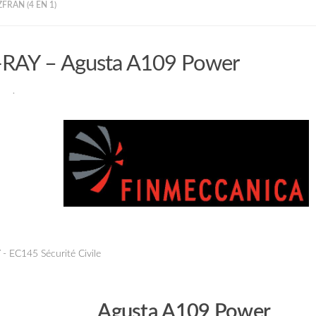
FRAN (4 EN 1)
AY – Agusta A109 Power
RAN
·
–
–
Agusta A109 Power