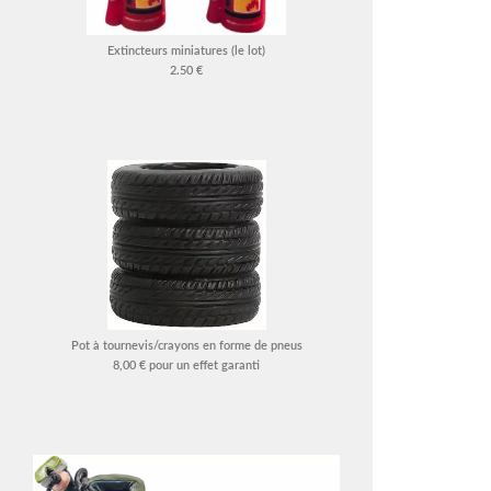
Extincteurs miniatures (le lot)
2.50 €
Pot à tournevis/crayons en forme de pneus
8,00 € pour un effet garanti