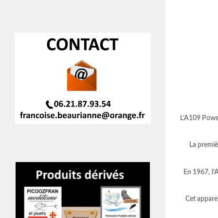
L’A109 Power
La premièr
En 1967,
l’
Cet apparei