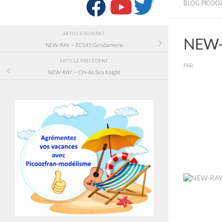
SUIVRE :
BLOG PICOOZ
ARTICLE SUIVANT
NEW-R
NEW-RAY – EC145 Gendarmerie
ARTICLE PRÉCÉDENT
PAR
PICOOZF
NEW-RAY – CH-46 Sea Knight