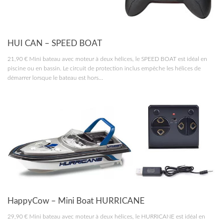
RC MARINE
HUI CAN – SPEED BOAT
21,90 € Mini bateau avec moteur à deux hélices, le SPEED BOAT est idéal en
piscine ou en bassin. Le circuit de protection inclus empêche les hélices de
démarrer lorsque le bateau est hors...
RC MARINE
HappyCow – Mini Boat HURRICANE
29,90 € Mini bateau avec moteur à deux hélices, le HURRICANE est idéal en