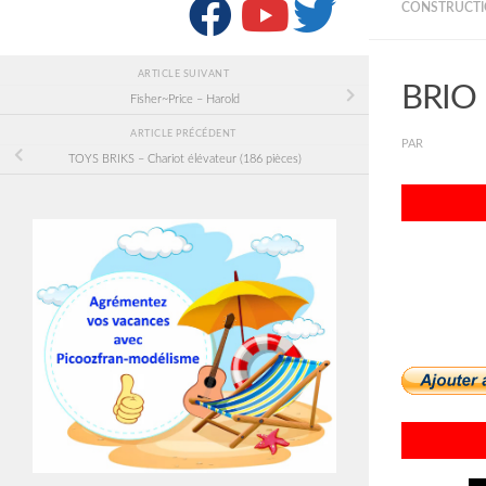
SUIVRE :
CONSTRUCTI
ARTICLE SUIVANT
BRIO 
Fisher~Price – Harold
ARTICLE PRÉCÉDENT
PAR
PICOOZF
TOYS BRIKS – Chariot élévateur (186 pièces)