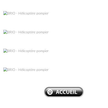
–
–
–
–
–