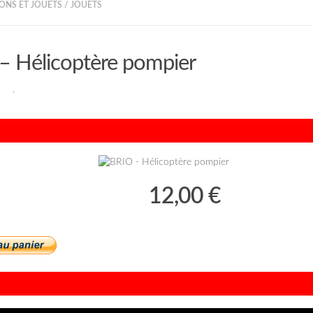
ONS ET JOUETS
/
JOUETS
– Hélicoptère pompier
RAN
·
12,00 €