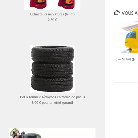
VOUS AI
Extincteurs miniatures (le lot)
2.50 €
JOHN WORLD
Pot à tournevis/crayons en forme de pneus
8,00 € pour un effet garanti