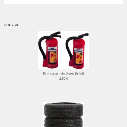
NOUVEAU
Extincteurs miniatures (le lot)
2.50 €