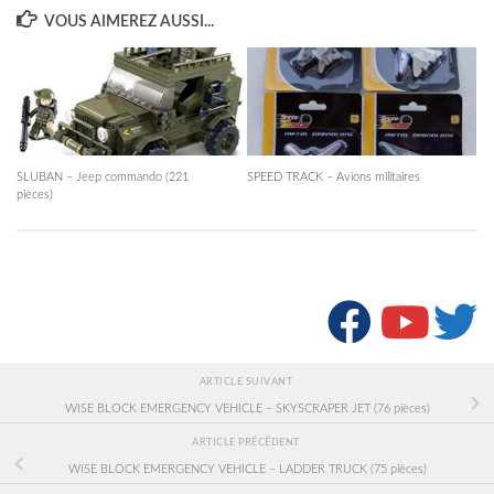
VOUS AIMEREZ AUSSI...
SLUBAN – Jeep commando (221
SPEED TRACK – Avions militaires
pièces)
SUIVRE :
ARTICLE SUIVANT
WISE BLOCK EMERGENCY VEHICLE – SKYSCRAPER JET (76 pièces)
ARTICLE PRÉCÉDENT
WISE BLOCK EMERGENCY VEHICLE – LADDER TRUCK (75 pièces)