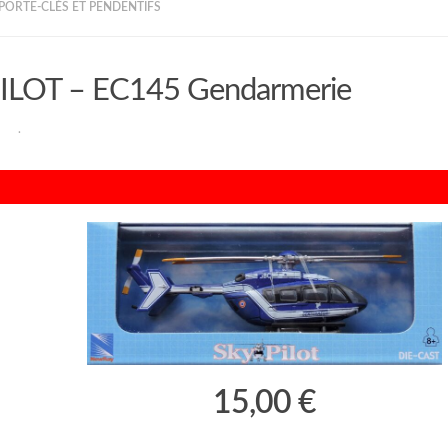
 PORTE-CLÉS ET PENDENTIFS
ILOT – EC145 Gendarmerie
RAN
·
15,00 €