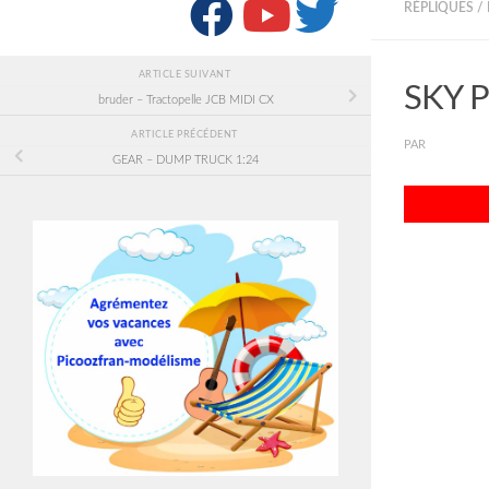
SUIVRE :
RÉPLIQUES /
ARTICLE SUIVANT
SKY P
bruder – Tractopelle JCB MIDI CX
ARTICLE PRÉCÉDENT
PAR
PICOOZF
GEAR – DUMP TRUCK 1:24