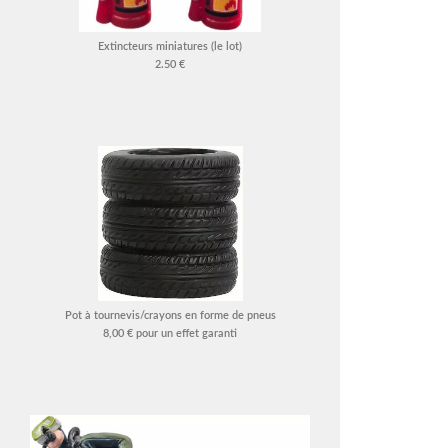
Extincteurs miniatures (le lot)
2.50 €
Pot à tournevis/crayons en forme de pneus
8,00 € pour un effet garanti