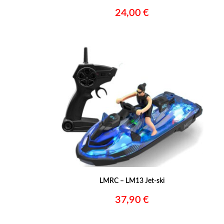
24,00 €
–
LMRC – LM13 Jet-ski
37,90 €
–