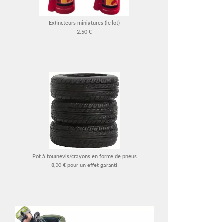
Extincteurs miniatures (le lot)
2.50 €
Pot à tournevis/crayons en forme de pneus
8,00 € pour un effet garanti
–