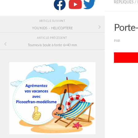
SUIVRE :
RÉPLIQUES /
ARTICLE SUIVANT
Porte
YOU’KIDS – HELICOPTERE
ARTICLE PRÉCÉDENT
PAR
PICOOZF
Tournevis boule à fente 6×40 mm