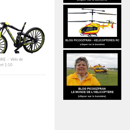
IKE – Vélo de
rt 1:10