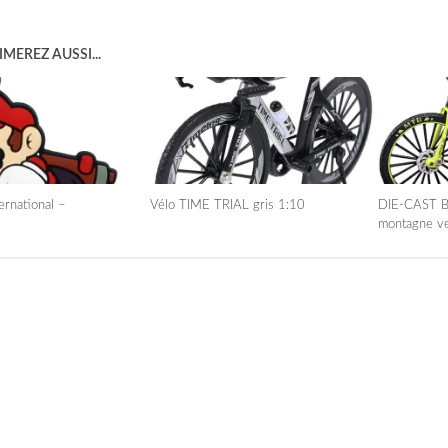
MEREZ AUSSI...
rnational –
Vélo TIME TRIAL gris 1:10
DIE-CAST B
montagne ve