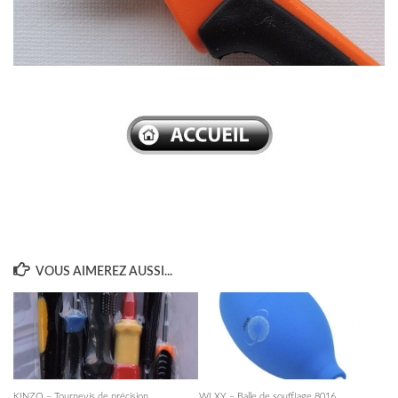
–
VOUS AIMEREZ AUSSI...
KINZO – Tournevis de précision
WLXY – Balle de soufflage 8016