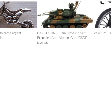
to cross argent
DeAGOSTINI – Tank Type 87 Self
Vélo TIME T
in
Propelled Anti-Aircraft Gun JGSDF
japonais