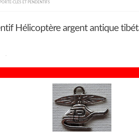
 PORTE-CLÉS ET PENDENTIFS
tif Hélicoptère argent antique tibé
RAN
·