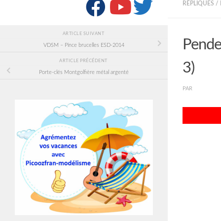
SUIVRE :
RÉPLIQUES /
ARTICLE SUIVANT
Penden
VDSM – Pince brucelles ESD-2014
ARTICLE PRÉCÉDENT
3)
Porte-clés Montgolfière métal argenté
PAR
PICOOZF