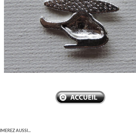
–
MEREZ AUSSI...