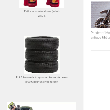
Extincteurs miniatures (le lot)
2.50 €
Pendentif Mo
antique tibéta
Pot à tournevis/crayons en forme de pneus
8,00 € pour un effet garanti