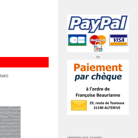
ou
tain)