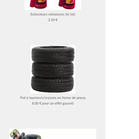
Extincteurs miniatures (le lot)
2.50 €
Pot à tournevis/crayons en forme de pneus
8,00 € pour un effet garanti