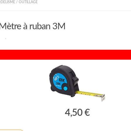
ODÉLISME
/
OUTILLAGE
Mètre à ruban 3M
RAN
·
4,50 €