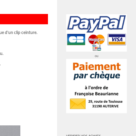
e d’un clip ceinture.
u.
ou
.