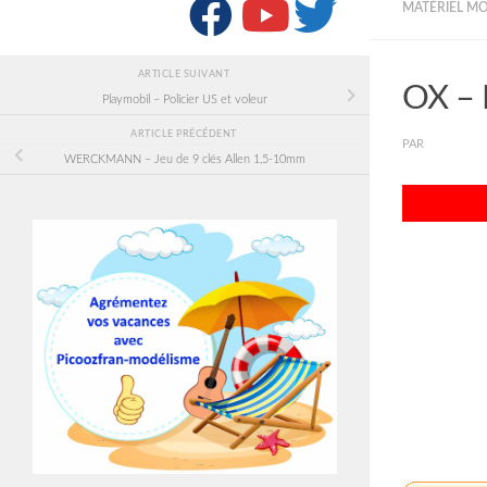
SUIVRE :
MATÉRIEL M
ARTICLE SUIVANT
OX – 
Playmobil – Policier US et voleur
ARTICLE PRÉCÉDENT
PAR
PICOOZF
WERCKMANN – Jeu de 9 clés Allen 1,5-10mm