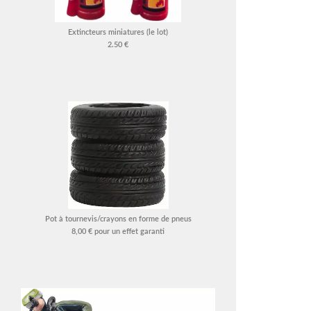
Extincteurs miniatures (le lot)
2.50 €
Pot à tournevis/crayons en forme de pneus
8,00 € pour un effet garanti