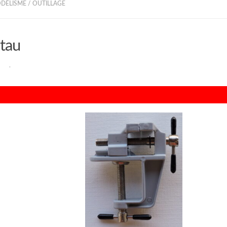
ODÉLISME
/
OUTILLAGE
étau
RAN
·