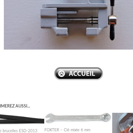
–
MEREZ AUSSI...
FOXTER – Clé mixte 6 mm
e brucelles ESD-2013