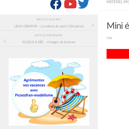
SUIVRE :
MATÉRIEL M
ARTICLE SUIVANT
Mini 
LEGO CREATOR – La voiture de sport (134 pièces)
ARTICLE PRÉCÉDENT
PAR
PICOOZF
PUZZLE A DÉS – 4 images de la ferme