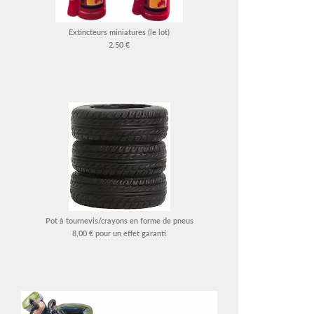
Extincteurs miniatures (le lot)
2.50 €
Pot à tournevis/crayons en forme de pneus
8,00 € pour un effet garanti