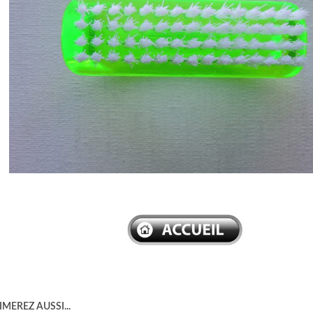
–
MEREZ AUSSI...