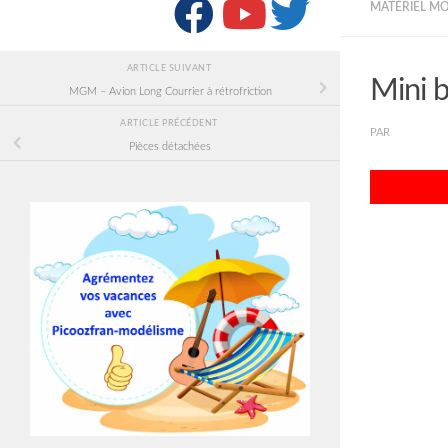
SUIVRE :
MATÉRIEL M
ARTICLE SUIVANT
Mini b
MGM – Avion Long Courrier à rétrofriction
ARTICLE PRÉCÉDENT
PAR
PICOOZF
Pièces détachées