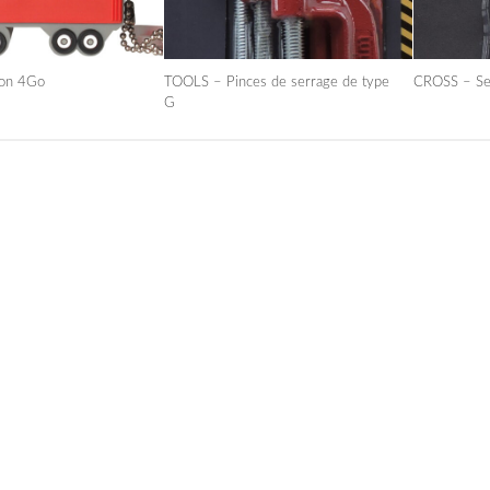
ion 4Go
TOOLS – Pinces de serrage de type
CROSS – Set
G