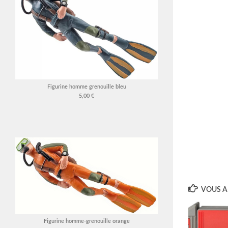
Figurine homme grenouille bleu
5,00 €
VOUS AI
Figurine homme-grenouille orange