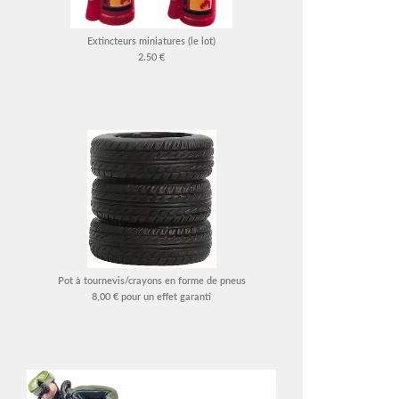
Extincteurs miniatures (le lot)
2.50 €
Pot à tournevis/crayons en forme de pneus
8,00 € pour un effet garanti