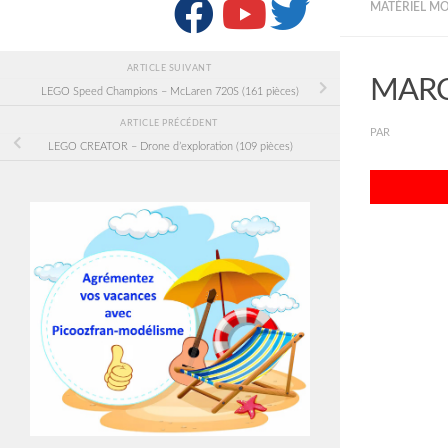
SUIVRE :
MATÉRIEL M
ARTICLE SUIVANT
MARCEU
LEGO Speed Champions – McLaren 720S (161 pièces)
ARTICLE PRÉCÉDENT
PAR
PICOOZF
LEGO CREATOR – Drone d’exploration (109 pièces)