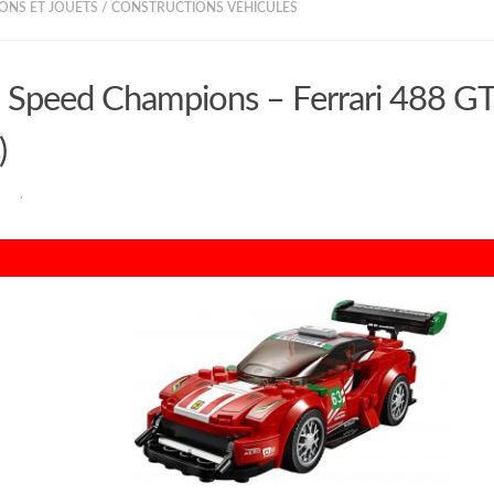
ONS ET JOUETS
/
CONSTRUCTIONS VÉHICULES
Speed Champions – Ferrari 488 GT
)
RAN
·