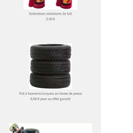
Extincteurs miniatures (le lot)
2.50 €
Pot à tournevis/crayons en forme de pneus
8,00 € pour un effet garanti