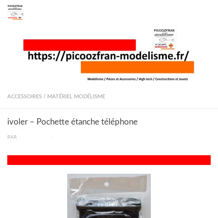
Skip to content
ACCESSOIRES
/
MATÉRIEL MODÉLISME
ivoler – Pochette étanche téléphone
PAR
PICOOZFRAN
·