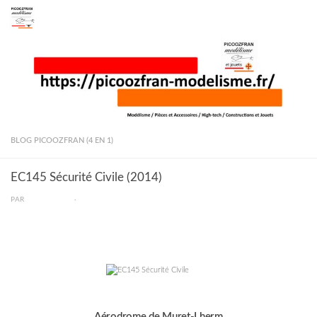
Skip to content
BLOG PICOOZFRAN (4 EN 1)
EC145 Sécurité Civile (2014)
PAR
PICOOZFRAN
·
–
–
Aérodrome de Muret-Lherm