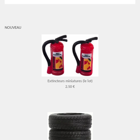
NOUVEAU
Extincteurs miniatures (le lot)
2.50 €