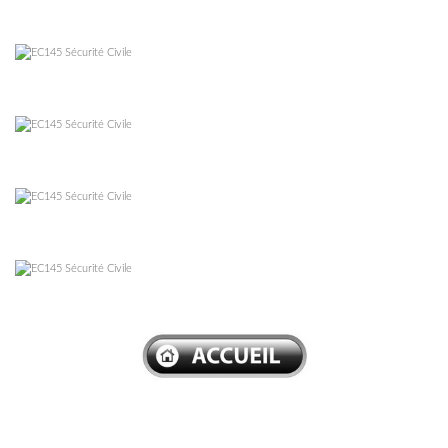
–
–
–
–
–