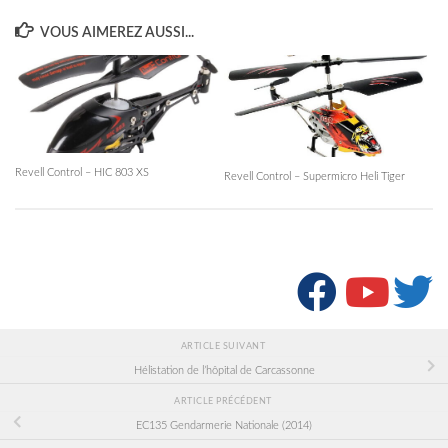
VOUS AIMEREZ AUSSI...
Revell Control – HIC 803 XS
Revell Control – Supermicro Heli Tiger
SUIVRE :
ARTICLE SUIVANT
Hélistation de l’hôpital de Carcassonne
ARTICLE PRÉCÉDENT
EC135 Gendarmerie Nationale (2014)