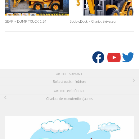
GEAR – DUMP TRUCK 1:24
Bobby.Duck – Chariot élévateur
SUIVRE :
ARTICLE SUIVANT
Boîte à outils miniature
ARTICLE PRÉCÉDENT
Chariots de manutention jaunes