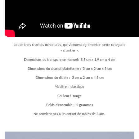
Lot de trois chariots miniatures, qui viennent agrémenter cette catégorie
« chantier ».
Dimensions du transpalette manuel:
5,5 cm x 1,9 cm x 4 cm
Dimensions du chariot plateforme : 3 cm x 2 cm x 3 cm
Dimensions du diable : 3 cm x 2 cm x 4,3 cm
Matière : plastique
Couleur : rouge
Poids d’ensemble :
5 grammes
Ne convient pas à un enfant de moins de 3 ans.
–