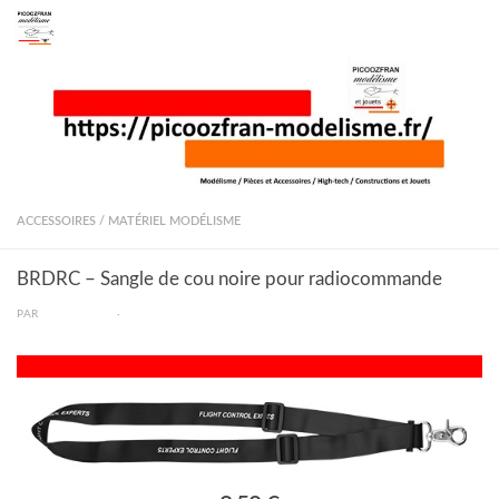
Skip to content
ACCESSOIRES
/
MATÉRIEL MODÉLISME
BRDRC – Sangle de cou noire pour radiocommande
PAR
PICOOZFRAN
·