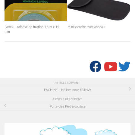
Pattex – Adhésif de fixation 1,5 m x 19
Mini sacoche avec anneau
mm
SUIVRE :
ARTICLE SUIVANT
EACHINE – Hélices pour E31HW
ARTICLE PRÉCÉDENT
Porte-clés Pied à coulisse