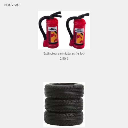
NOUVEAU
Extincteurs miniatures (le lot)
2.50 €