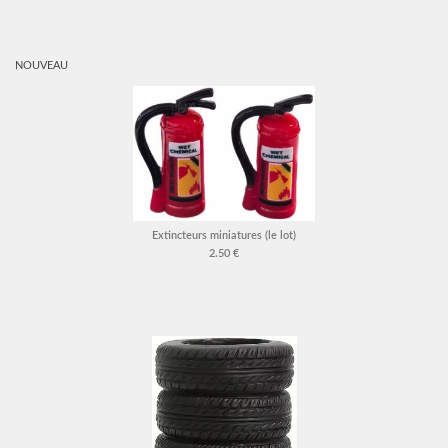
NOUVEAU
Extincteurs miniatures (le lot)
2.50 €