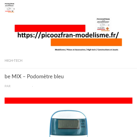
Skip to content
HIGH-TECH
be MIX – Podomètre bleu
PAR
PICOOZFRAN
·