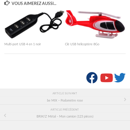
VOUS AIMEREZ AUSSI...
Multi-port USB 4 en 1 noir
Clé USB hélicoptère 8Go
SUIVRE :
ARTICLE SUIVANT
be MIX – Podomètre rose
ARTICLE PRÉCÉDENT
BRIKI’Z Métal – Mon camion (123 pièces)