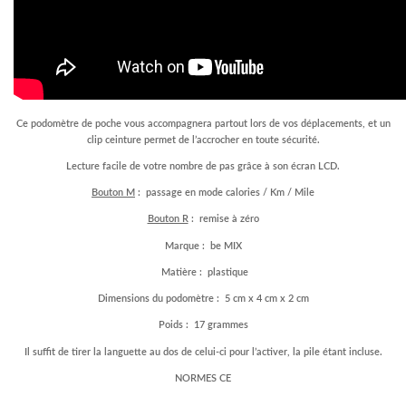
Ce podomètre de poche vous accompagnera partout lors de vos déplacements, et un
clip ceinture permet de l’accrocher en toute sécurité.
Lecture facile de votre nombre de pas grâce à son écran LCD.
Bouton M
: passage en mode calories / Km / Mile
Bouton R
: remise à zéro
Marque : be MIX
Matière : plastique
Dimensions du podomètre : 5 cm x 4 cm x 2 cm
Poids : 17 grammes
Il suffit de tirer la languette au dos de celui-ci pour l’activer, la pile étant incluse.
NORMES CE
–