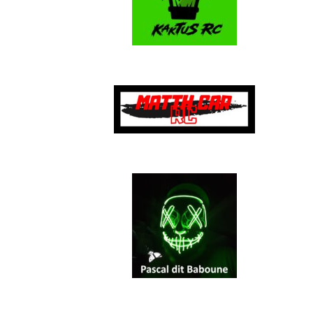
–
–
–