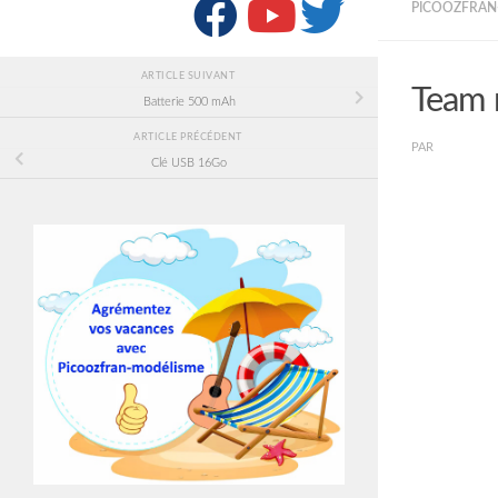
SUIVRE :
PICOOZFRAN-
ARTICLE SUIVANT
Team 
Batterie 500 mAh
ARTICLE PRÉCÉDENT
PAR
PICOOZF
Clé USB 16Go