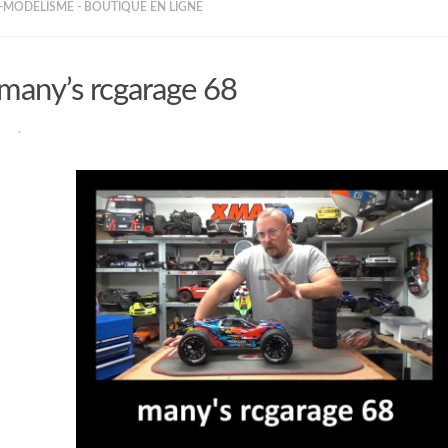
MODELISME - BOUTIQUE EN LIGNE
many’s rcgarage 68
RAN
·