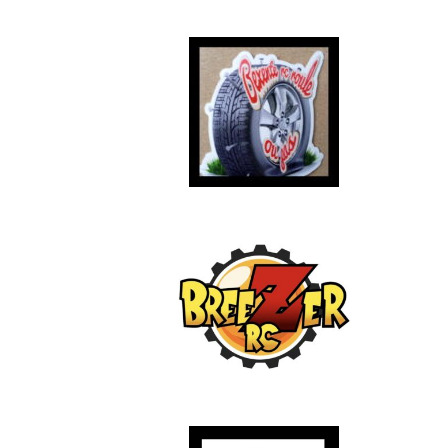
–
–
–