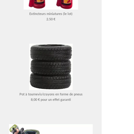
Extincteurs miniatures (le lot)
2.50 €
Pot à tournevis/crayons en forme de pneus
8,00 € pour un effet garanti